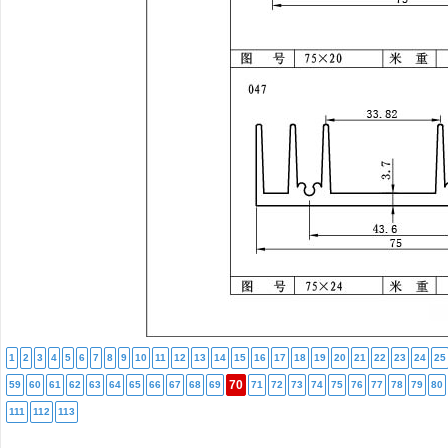
1
2
3
4
5
6
7
8
9
10
11
12
13
14
15
16
17
18
19
20
21
22
23
24
25
70
59
60
61
62
63
64
65
66
67
68
69
71
72
73
74
75
76
77
78
79
80
111
112
113