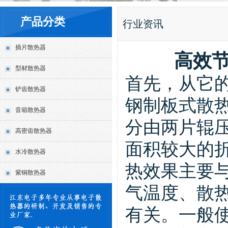
产品分类
行业资讯
插片散热器
高效
型材散热器
首先，从它
铲齿散热器
钢制板式散
音箱散热器
分由两片辊
高密齿散热器
面积较大的
水冷散热器
热效果主要
紫铜散热器
气温度、散
有关。一般