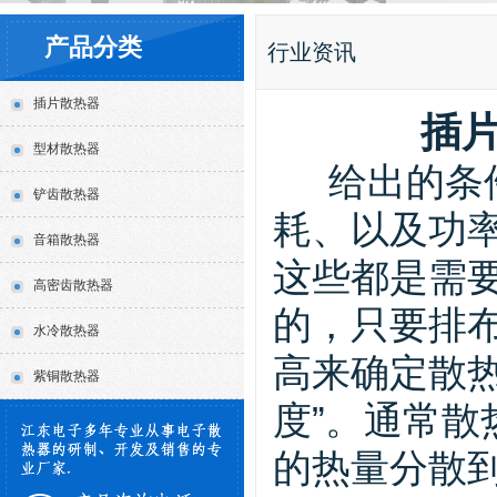
产品分类
行业资讯
插片散热器
插
型材散热器
给出的条件
铲齿散热器
耗、以及功
音箱散热器
这些都是需
高密齿散热器
的，只要排布
水冷散热器
高来确定散热
紫铜散热器
度”。通常
的热量分散